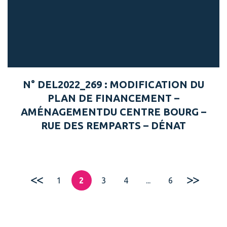
N° DEL2022_269 : MODIFICATION DU
PLAN DE FINANCEMENT –
AMÉNAGEMENTDU CENTRE BOURG –
RUE DES REMPARTS – DÉNAT
1
2
3
4
...
6
Page précédente
Page sui