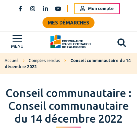
Gestion des traceurs
Mon compte
Lien vers le compte Facebook
Lien vers le compte Instagram
Lien vers le compte Linkedin
Lien vers la chaîne Youtube
MES DÉMARCHES
Al
Grand Albigeois
MENU
Accueil
Comptes rendus
Conseil communautaire du 14
décembre 2022
Conseil communautaire :
Conseil communautaire
du 14 décembre 2022