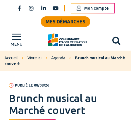
Gestion des traceurs
Mon compte
Lien vers le compte Facebook
Lien vers le compte Instagram
Lien vers le compte Linkedin
Lien vers la chaîne Youtube
MES DÉMARCHES
Al
Grand Albigeois
MENU
Accueil
Vivre ici
Agenda
Brunch musical au Marché
couvert
PUBLIÉ LE 08/08/26
Brunch musical au
Marché couvert