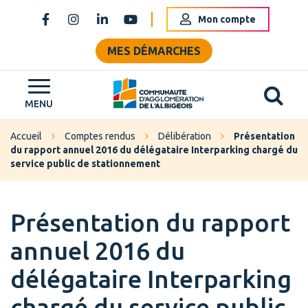
Gestion des traceurs
Mon compte
Lien vers le compte Facebook
Lien vers le compte Instagram
Lien vers le compte Linkedin
Lien vers la chaîne Youtube
MES DÉMARCHES
Al
Grand Albigeois
MENU
Accueil
Comptes rendus
Délibération
Présentation
du rapport annuel 2016 du délégataire Interparking chargé du
service public de stationnement
Présentation du rapport
annuel 2016 du
délégataire Interparking
chargé du service public