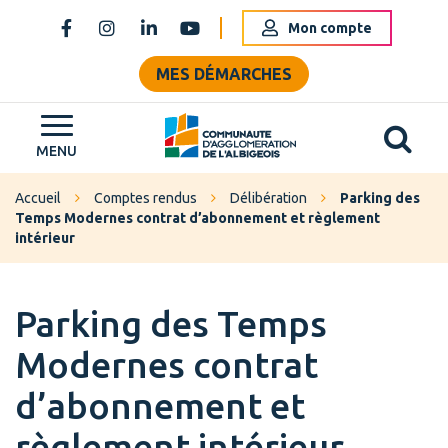
Gestion des traceurs
Mon compte
Lien vers le compte Facebook
Lien vers le compte Instagram
Lien vers le compte Linkedin
Lien vers la chaîne Youtube
MES DÉMARCHES
Al
Grand Albigeois
MENU
Accueil
Comptes rendus
Délibération
Parking des
Temps Modernes contrat d’abonnement et règlement
intérieur
Parking des Temps
Modernes contrat
d’abonnement et
règlement intérieur