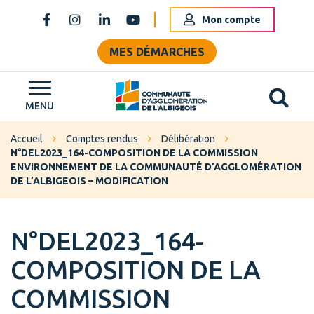
Gestion des traceurs
Mon compte
Lien vers le compte Facebook
Lien vers le compte Instagram
Lien vers le compte Linkedin
Lien vers la chaîne Youtube
MES DÉMARCHES
Al
Grand Albigeois
MENU
Accueil
Comptes rendus
Délibération
N°DEL2023_164-COMPOSITION DE LA COMMISSION
ENVIRONNEMENT DE LA COMMUNAUTÉ D’AGGLOMÉRATION
DE L’ALBIGEOIS – MODIFICATION
N°DEL2023_164-
COMPOSITION DE LA
COMMISSION