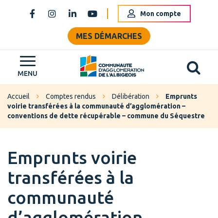
Gestion des traceurs
Mon compte
Lien vers le compte Facebook
Lien vers le compte Instagram
Lien vers le compte Linkedin
Lien vers la chaîne Youtube
MES DÉMARCHES
Al
Grand Albigeois
MENU
Accueil
Comptes rendus
Délibération
Emprunts
voirie transférées à la communauté d’agglomération –
conventions de dette récupérable – commune du Séquestre
Emprunts voirie
transférées à la
communauté
d’agglomération –