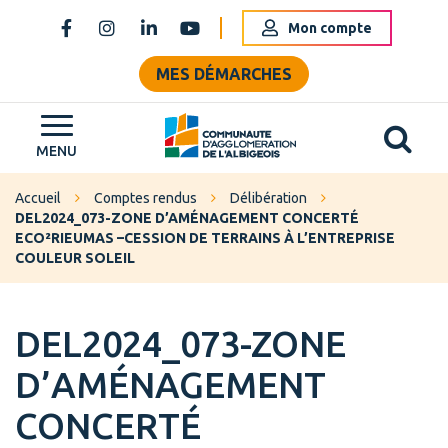
Gestion des traceurs
Mon compte
Lien vers le compte Facebook
Lien vers le compte Instagram
Lien vers le compte Linkedin
Lien vers la chaîne Youtube
MES DÉMARCHES
Al
Grand Albigeois
MENU
Accueil
Comptes rendus
Délibération
DEL2024_073-ZONE D’AMÉNAGEMENT CONCERTÉ
ECO²RIEUMAS –CESSION DE TERRAINS À L’ENTREPRISE
COULEUR SOLEIL
DEL2024_073-ZONE
D’AMÉNAGEMENT
CONCERTÉ