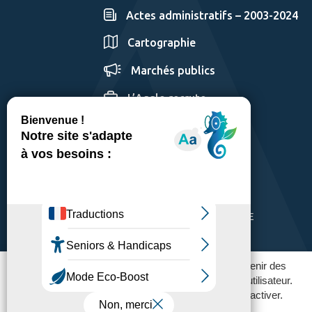
Actes administratifs – 2003-2024
Cartographie
Marchés publics
L’Agglo recrute
GÉRER LES COOKIES
MENTIONS LÉGALES
PLAN DU SITE
ACCESSIBILITÉ: PARTIELLEMENT CONFORME
POLITIQUE DE CONFIDENTIALITÉ
Ce site utilise des traceurs pour fonctionner et obtenir des
statistiques d'utilisation afin améliorer l'expérience utilisateur.
Vous pouvez contrôler ceux que vous souhaitez activer.