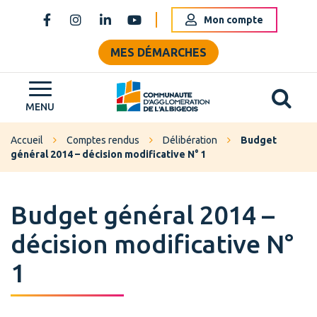
Gestion des traceurs
Mon compte
Lien vers le compte Facebook
Lien vers le compte Instagram
Lien vers le compte Linkedin
Lien vers la chaîne Youtube
MES DÉMARCHES
Al
Grand Albigeois
MENU
Accueil
Comptes rendus
Délibération
Budget
général 2014 – décision modificative N° 1
Budget général 2014 –
décision modificative N°
1