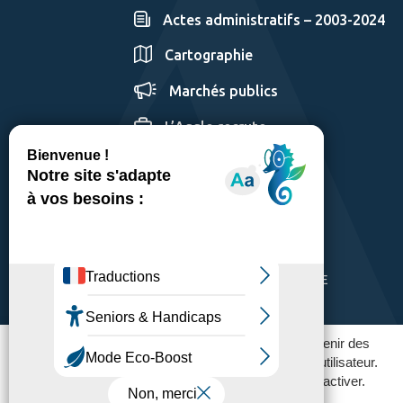
Actes administratifs – 2003-2024
Cartographie
Marchés publics
L’Agglo recrute
GÉRER LES COOKIES
MENTIONS LÉGALES
PLAN DU SITE
ACCESSIBILITÉ: PARTIELLEMENT CONFORME
POLITIQUE DE CONFIDENTIALITÉ
Ce site utilise des traceurs pour fonctionner et obtenir des
statistiques d'utilisation afin améliorer l'expérience utilisateur.
Vous pouvez contrôler ceux que vous souhaitez activer.