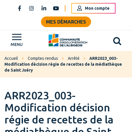
Gestion des traceurs
Mon compte
Lien vers le compte Facebook
Lien vers le compte Instagram
Lien vers le compte Linkedin
Lien vers la chaîne Youtube
MES DÉMARCHES
Al
Grand Albigeois
MENU
Accueil
Comptes rendus
Arrêté
ARR2023_003-
Modification décision régie de recettes de la médiathèque
de Saint Juéry
ARR2023_003-
Modification décision
régie de recettes de la
médiathèque de Saint