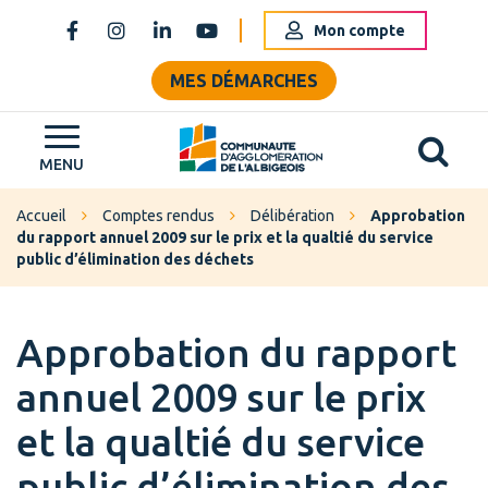
Gestion des traceurs
Mon compte
Lien vers le compte Facebook
Lien vers le compte Instagram
Lien vers le compte Linkedin
Lien vers la chaîne Youtube
MES DÉMARCHES
Al
Grand Albigeois
MENU
Accueil
Comptes rendus
Délibération
Approbation
du rapport annuel 2009 sur le prix et la qualtié du service
public d’élimination des déchets
Approbation du rapport
annuel 2009 sur le prix
et la qualtié du service
public d’élimination des