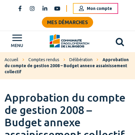
Gestion des traceurs
Mon compte
Lien vers le compte Facebook
Lien vers le compte Instagram
Lien vers le compte Linkedin
Lien vers la chaîne Youtube
MES DÉMARCHES
Al
Grand Albigeois
MENU
Accueil
Comptes rendus
Délibération
Approbation
du compte de gestion 2008 – Budget annexe assainissement
collectif
Approbation du compte
de gestion 2008 –
Budget annexe
assainissement collectif