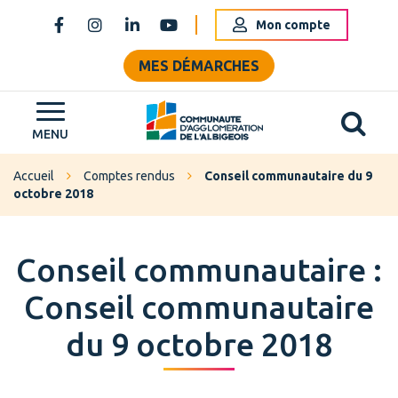
Gestion des traceurs
Mon compte
Lien vers le compte Facebook
Lien vers le compte Instagram
Lien vers le compte Linkedin
Lien vers la chaîne Youtube
MES DÉMARCHES
Al
Grand Albigeois
MENU
Accueil
Comptes rendus
Conseil communautaire du 9
octobre 2018
Conseil communautaire :
Conseil communautaire
du 9 octobre 2018