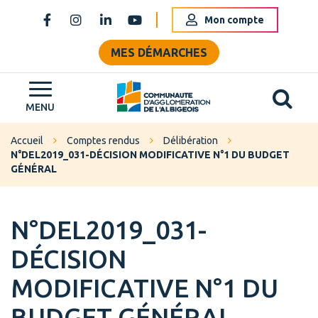
Gestion des traceurs
Mon compte
Lien vers le compte Facebook
Lien vers le compte Instagram
Lien vers le compte Linkedin
Lien vers la chaîne Youtube
MES DÉMARCHES
Al
Grand Albigeois
MENU
Accueil
Comptes rendus
Délibération
N°DEL2019_031-DÉCISION MODIFICATIVE N°1 DU BUDGET
GÉNÉRAL
N°DEL2019_031-
DÉCISION
MODIFICATIVE N°1 DU
BUDGET GÉNÉRAL