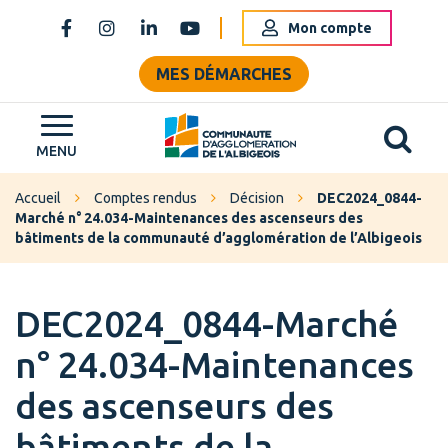
Gestion des traceurs
Mon compte
Lien vers le compte Facebook
Lien vers le compte Instagram
Lien vers le compte Linkedin
Lien vers la chaîne Youtube
MES DÉMARCHES
Al
Grand Albigeois
MENU
Accueil
Comptes rendus
Décision
DEC2024_0844-
Marché n° 24.034-Maintenances des ascenseurs des
bâtiments de la communauté d’agglomération de l’Albigeois
DEC2024_0844-Marché
n° 24.034-Maintenances
des ascenseurs des
bâtiments de la