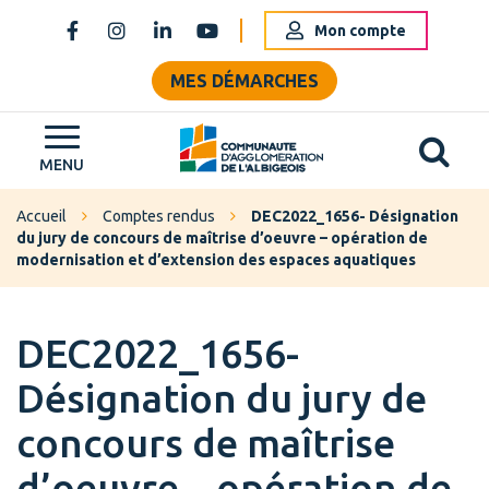
Gestion des traceurs
Mon compte
Lien vers le compte Facebook
Lien vers le compte Instagram
Lien vers le compte Linkedin
Lien vers la chaîne Youtube
MES DÉMARCHES
Al
Grand Albigeois
MENU
Accueil
Comptes rendus
DEC2022_1656- Désignation
du jury de concours de maîtrise d’oeuvre – opération de
modernisation et d’extension des espaces aquatiques
DEC2022_1656-
Désignation du jury de
concours de maîtrise
d’oeuvre – opération de