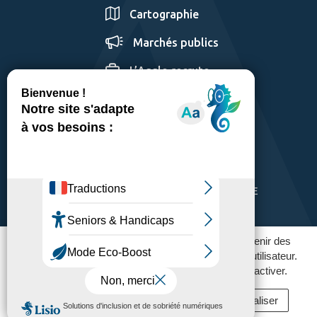
Cartographie
Marchés publics
L’Agglo recrute
GÉRER LES COOKIES
MENTIONS LÉGALES
PLAN DU SITE
ACCESSIBILITÉ: PARTIELLEMENT CONFORME
POLITIQUE DE CONFIDENTIALITÉ
Ce site utilise des traceurs pour fonctionner et obtenir des
statistiques d'utilisation afin améliorer l'expérience utilisateur.
Vous pouvez contrôler ceux que vous souhaitez activer.
Tout accepter
Tout refuser
Personnaliser