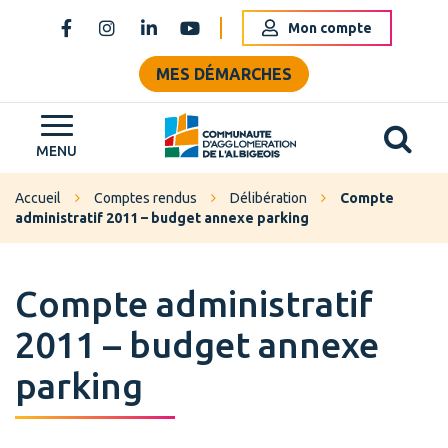
Gestion des traceurs
Mon compte
Lien vers le compte Facebook
Lien vers le compte Instagram
Lien vers le compte Linkedin
Lien vers la chaîne Youtube
MES DÉMARCHES
Al
Grand Albigeois
MENU
Accueil
Comptes rendus
Délibération
Compte
administratif 2011 – budget annexe parking
Compte administratif
2011 – budget annexe
parking