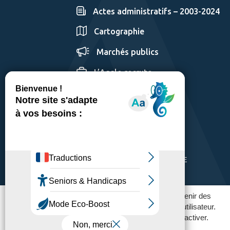
Actes administratifs – 2003-2024
Cartographie
Marchés publics
L’Agglo recrute
GÉRER LES COOKIES
MENTIONS LÉGALES
PLAN DU SITE
ACCESSIBILITÉ: PARTIELLEMENT CONFORME
POLITIQUE DE CONFIDENTIALITÉ
Ce site utilise des traceurs pour fonctionner et obtenir des
statistiques d'utilisation afin améliorer l'expérience utilisateur.
Vous pouvez contrôler ceux que vous souhaitez activer.