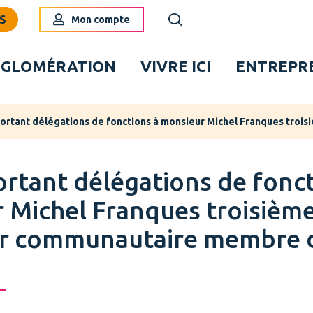
S
Mon compte
Aller à la recherche
GGLOMÉRATION
VIVRE ICI
ENTREPR
ortant délégations de fonctions à monsieur Michel Franques tro
ortant délégations de fonct
 Michel Franques troisièm
er communautaire membre 