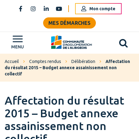
Gestion des traceurs
Mon compte
Lien vers le compte Facebook
Lien vers le compte Instagram
Lien vers le compte Linkedin
Lien vers la chaîne Youtube
MES DÉMARCHES
Al
Grand Albigeois
MENU
Accueil
Comptes rendus
Délibération
Affectation
du résultat 2015 – Budget annexe assainissement non
collectif
Affectation du résultat
2015 – Budget annexe
assainissement non
collectif